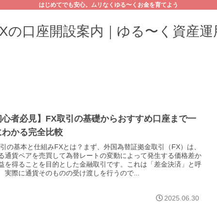
はじめてでも安心。ムリなくゆる〜くお金を育てよう
FXの口座開設案内｜ゆる〜く資産運
初心者必見】FX取引の基礎からおすすめ口座まで一
にわかる完全比較
取引の基本と仕組みFXとは？まず、外国為替証拠金取引（FX）は、
る通貨ペアを売買して為替レートの変動によって発生する価格差か
益を得ることを目的とした金融取引です。これは「差金決済」と呼
、実際に通貨そのものの受け渡しを行うので...
2025.06.30