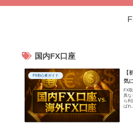
国内FX口座
【
FX初心者ガイド
気
FX
異な
ら利
ばれ