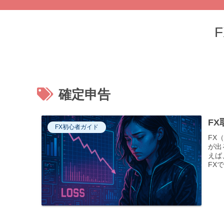
確定申告
F
FX初心者ガイド
FX
が出
えば
FX