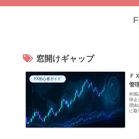
窓開けギャップ
Ｆ
FX初心者ガイド
管
外国
停止
理由
に取