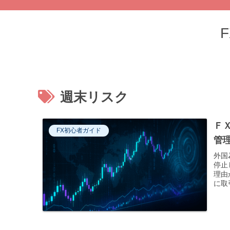
週末リスク
Ｆ
FX初心者ガイド
管
外国
停止
理由
に取