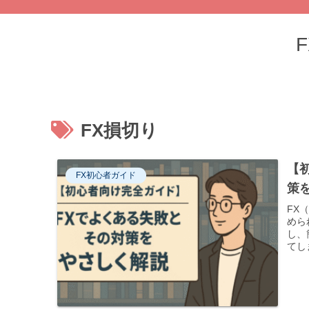
FX損切り
【
FX初心者ガイド
策
FX
めら
し、
てし