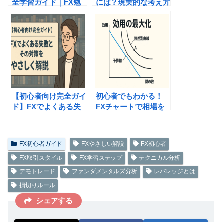
全学習ガイド｜FX勉
には？現実的な考え方
強法・取引の始め方・
とコツ
注意点まで徹底解説
【初心者向け完全ガイ
初心者でもわかる！
ド】FXでよくある失
FXチャートで相場を
敗とその対策をやさし
読む方法
く解説
FX初心者ガイド
FXやさしい解説
FX初心者
FX取引スタイル
FX学習ステップ
テクニカル分析
デモトレード
ファンダメンタルズ分析
レバレッジとは
損切りルール
シェアする