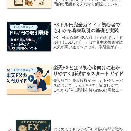
門的な用語も交えながら解説していきま
す。FXとは「Foreign Exchange（外国為
替取引）」の略で、異なる国の通貨を交
換することで利益を得る金融取引の一つ
です...
FXドル円完全ガイド：初心者で
FX初心者ガイド
もわかる為替取引の基礎と実践
FX（外国為替証拠金取引）の中でも「ド
ル円（USD/JPY）」は世界中の投資家に
人気が高い通貨ペアです。取引量が多
く、値動きが活発なため、為替初心者か
らベテランまで幅広く取引されていま
す。この記事では、ドル円の最新の動
き、影響を与える要因、...
楽天FXとは？初心者向けにわか
FX初心者ガイド
りやすく解説するスタートガイド
楽天証券と楽天銀行が提供するFXサービ
スについて、わかりやすく解説します。
これからFXに興味を持ち始めた高校生で
も理解できるよう、やさしく説明してい
ます。1. FXってなに？楽天FXと楽天銀
行のサービスのちがいFX（外国為替取
引）とは、外国...
はじめてでもわかるFX市場の時間と戦略