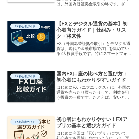
は、外国為替証拠金取引の略です。ざっ
くり言えば、通貨を売買して、その差額
で利益を得る投資の一種です。たとえ
ば：1ドル = 150円のときにドルを買い...
【FXとデジタル通貨の基本】初
FX初心者ガイド
心者向けガイド｜仕組み・リス
ク・将来性
FX（外国為替証拠金取引）とデジタル通
貨は、現代の金融市場で注目を集めてい
る2大投資手段です。特にスマートフォン
やインターネット環境の整備が進む中、
誰もが気軽に資産運用を始められる時代
となりました。本記事では、これらの仕
国内FX口座の比べ方と選び方：
組み、特徴、リスク、...
FX初心者ガイド
初心者にもわかりやすいガイド
はじめにFX（エフエックス）は、外国の
通貨を売ったり買ったりして、利益を狙
う投資の一種です。たとえば、安いとき
に米ドルを買い、高くなったときに売れ
ば、その差額が利益になります。FXの大
きな特徴は「レバレッジ」という仕組み
です。これは少ない資...
初心者にもわかりやすい！FXア
FX初心者ガイド
プリの基本と選び方ガイド
はじめに今回は「FXアプリ」について、
初心者でも理解しやすいように、少し専