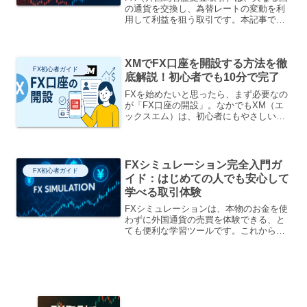
の通貨を交換し、為替レートの変動を利
用して利益を狙う取引です。本記事で
は、これからFXを学びたい初心者向け
に、FX勉強法から実践、リスク管理、詐
欺回避までをステップごとにわかりやす
XMでFX口座を開設する方法を徹
く解説します。FX初心...
FX初心者ガイド
底解説！初心者でも10分で完了
FXを始めたいと思ったら、まず必要なの
が「FX口座の開設」。なかでもXM（エ
ックスエム）は、初心者にもやさしい操
作性と手厚いサポート、そして高いレバ
レッジが魅力の海外FX業者です。この記
事では、XMでFX口座を開設する手順
を、画像付きでわか...
FXシミュレーション完全入門ガ
FX初心者ガイド
イド：はじめての人でも安心して
学べる取引体験
FXシミュレーションは、本物のお金を使
わずに外国通貨の売買を体験できる、と
ても便利な学習ツールです。これからFX
のことを勉強してみたいという人にとっ
て、安全に練習しながら、実際の取引の
流れを学べる貴重な機会になります。こ
の記事では、FXシミ...