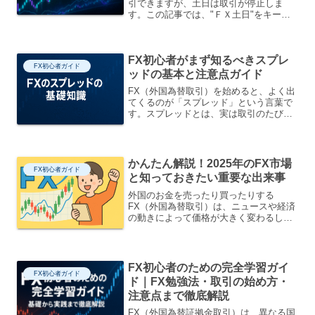
引できますが、土日は取引が停止しま
す。この記事では、"ＦＸ土日"をキーワ
ードに、取引できない理由からリスク、
準備までをわかりやすく解説します。Ｆ
Ｘはなぜ土日に取引できないのか？FXは
FX初心者がまず知るべきスプレ
世界各地の金融市場...
FX初心者ガイド
ッドの基本と注意点ガイド
FX（外国為替取引）を始めると、よく出
てくるのが「スプレッド」という言葉で
す。スプレッドとは、実は取引のたびに
かかる“見えにくいコスト”のこと。この
ガイドでは、スプレッドの意味、なぜ重
要なのか、どんなときに変わるのかなど
を、FXを学び始めた...
かんたん解説！2025年のFX市場
FX初心者ガイド
と知っておきたい重要な出来事
外国のお金を売ったり買ったりする
FX（外国為替取引）は、ニュースや経済
の動きによって価格が大きく変わるしく
みです。たとえば、「アメリカで金利が
上がる」「日本で物価が高くなる」とい
ったニュースがあると、ドルや円の価値
が上がったり下がったりしま...
FX初心者のための完全学習ガイ
FX初心者ガイド
ド｜FX勉強法・取引の始め方・
注意点まで徹底解説
FX（外国為替証拠金取引）は、異なる国