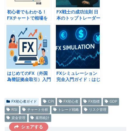
初心者でもわかる！
FX戦士の成功法則 日
FXチャートで相場を
本のトップトレーダー
読む方法
に学ぶ実践戦略とリス
ク管理
はじめてのFX（外国
FXシミュレーション
為替証拠金取引）入門
完全入門ガイド：はじ
ガイド
めての人でも安心して
学べる取引体験
FX初心者ガイド
CPI
FX初心者
FX指標
GDP
RSI
チャート分析
トレード戦略
リスク管理
資金管理
雇用統計
シェアする