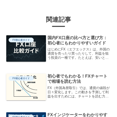
関連記事
国内FX口座の比べ方と選び方：
FX初心者ガイド
初心者にもわかりやすいガイド
はじめにFX（エフエックス）は、外国の
通貨を売ったり買ったりして、利益を狙
う投資の一種です。たとえば、安いとき
に米ドルを買い、高くなったときに売れ
ば、その差額が利益になります。FXの大
きな特徴は「レバレッジ」という仕組み
です。これは少ない資...
初心者でもわかる！FXチャート
FX初心者ガイド
で相場を読む方法
FX（外国為替取引）では、通貨の値段が
日々変化します。この動きを予測して利
益を出すためには、チャートを読む力が
とても大切です。チャートはただのグラ
フではなく、世界中のトレーダーの気持
ちや行動を映し出す「市場の言葉」で
す。このガイドでは、FX...
FXインジケーターをわかりやす
FX初心者ガイド