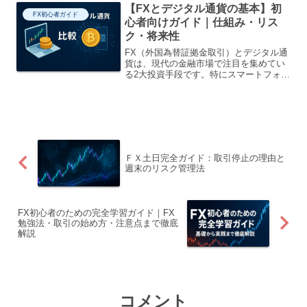
【FXとデジタル通貨の基本】初
の記事では、国内のFX...
FX初心者ガイド
心者向けガイド｜仕組み・リス
ク・将来性
FX（外国為替証拠金取引）とデジタル通
貨は、現代の金融市場で注目を集めてい
る2大投資手段です。特にスマートフォン
やインターネット環境の整備が進む中、
誰もが気軽に資産運用を始められる時代
となりました。本記事では、これらの仕
組み、特徴、リスク、...
ＦＸ土日完全ガイド：取引停止の理由と
週末のリスク管理法
FX初心者のための完全学習ガイド｜FX
勉強法・取引の始め方・注意点まで徹底
解説
コメント