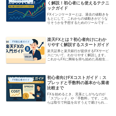
く解説！初心者にも使えるテクニ
ックガイド
FXインジケーターとは、過去の値動きを
もとにして、これからの値動きがどうな
りそうかを予想するためのツールです。
チャートと一緒に表示されて、グラフや
線などの形で見えるので、初心者でもわ
かりやすくなっています。この記事で
楽天FXとは？初心者向けにわか
は、インジケーターの使い...
FX初心者ガイド
りやすく解説するスタートガイド
楽天証券と楽天銀行が提供するFXサービ
スについて、わかりやすく解説します。
これからFXに興味を持ち始めた高校生で
も理解できるよう、やさしく説明してい
ます。1. FXってなに？楽天FXと楽天銀
行のサービスのちがいFX（外国為替取
引）とは、外国...
初心者向けFXコストガイド：ス
FX初心者ガイド
プレッドと手数料の基本から業者
比較まで
FXを始めるとき、見落としがちなのが
「スプレッド」や「手数料」です。これ
らは取引で利益を出すうえで避けられな
い“見えないコスト”です。しっかり理解
しておけば、ムダな出費を防ぎ、より効
率よく資産を増やすことができます。こ