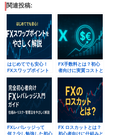
関連投稿:
はじめてでも安心！
FX手数料とは？初心
FXスワップポイント
者向けに実質コストと
をやさしく解説
おすすめブローカーを
徹底解説
FXレバレッジって
FX ロスカットとは？
何？少し勉強した初心
初心者向けに仕組みと