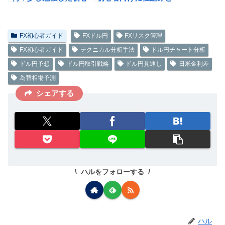
者にもわかるやさしい
リスク回避を解説
解説
【2025最新版】
FX初心者ガイド
FXドル円
FXリスク管理
FX初心者ガイド
テクニカル分析手法
ドル円チャート分析
ドル円予想
ドル円取引戦略
ドル円見通し
日米金利差
為替相場予測
シェアする
ハルをフォローする
ハル