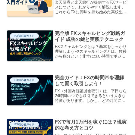
楽天証券と楽天銀行が提供するFXサービ
スについて、わかりやすく解説します。
これからFXに興味を持ち始めた高校生で
も理解できるよう、やさしく説明してい
ます。1. FXってなに？楽天FXと楽天銀
行のサービスのちがいFX（外国為替取
引）とは、外国...
完全版 FXスキャルピング戦略ガ
FX初心者ガイド
イド 成功の鍵と実践テクニック
FXスキャルピングとは？基本をしっかり
理解しようFXスキャルピングとは、数秒
から数分という非常に短い時間でポジシ
ョンを持ち、わずかな為替差益を積み上
げていく取引手法です。1日に数十回から
数百回の売買を行うのが一般的で、迅速
な判断力と集中力が...
完全ガイド：FXの時間帯を理解
FX初心者ガイド
して賢く取引しよう！
FX（外国為替証拠金取引）は、平日なら
24時間いつでも取引できるという大きな
特徴があります。しかし、どの時間に取
引するかによって値段の動き方やリスク
が大きく変わります。ここでは、FXの時
間帯ごとの特徴や取引のコツを、FXを学
び始めたばかりの...
FXで毎月1万円を稼ぐには？現実
FX初心者ガイド
的な考え方とコツ