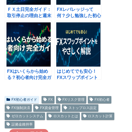
ＦＸ土日完全ガイド：
FXレバレッジって
取引停止の理由と週末
何？少し勉強した初心
のリスク管理法
者にもわかるやさしい
解説
FXはいくらから始め
はじめてでも安心！
る？初心者向け完全ガ
FXスワップポイント
イド
をやさしく解説
FX初心者ガイド
FX
FXリスク管理
FX初心者
FX強制決済
FX資金管理
ストップロス設定
ゼロカットシステム
ロスカットとは
ロスカット計算
証拠金維持率