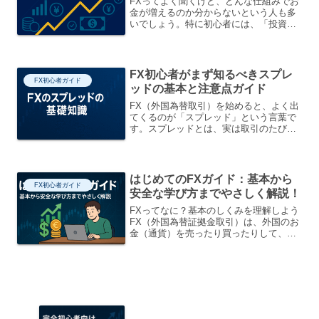
FXってよく聞くけど、どんな仕組みでお
金が増えるのか分からないという人も多
いでしょう。特に初心者には、「投資」
は難しそうに感じるかもしれません。こ
の記事では、「月1万円をFXで稼ぐ」と
いう目標に向けて、基本のしくみやリス
ク、始め方をやさしく...
FX初心者がまず知るべきスプレ
FX初心者ガイド
ッドの基本と注意点ガイド
FX（外国為替取引）を始めると、よく出
てくるのが「スプレッド」という言葉で
す。スプレッドとは、実は取引のたびに
かかる“見えにくいコスト”のこと。この
ガイドでは、スプレッドの意味、なぜ重
要なのか、どんなときに変わるのかなど
を、FXを学び始めた...
はじめてのFXガイド：基本から
FX初心者ガイド
安全な学び方までやさしく解説！
FXってなに？基本のしくみを理解しよう
FX（外国為替証拠金取引）は、外国のお
金（通貨）を売ったり買ったりして、そ
の価格差で利益をねらう取引です。少な
いお金でも大きな取引ができる「レバレ
ッジ」というしくみがあり、資金が少な
くても始められます。...